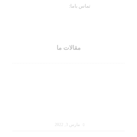
تماس باما:
09134598744
مقالات ما
توزیع کنندگان زیرانداز نمدی باکیفیت
مارس 3, 2022